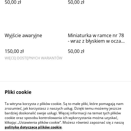
50,00 zł
50,00 zł
Wyjście awaryjne
Miniaturka w ramce nr 78
- wraz z błyskiem w oczach
iskierka nadziei
150,00 zł
50,00 zł
WIĘCEJ DOSTĘPNYCH WARIANTÓW
Pliki cookie
Ta witryna korzysta z plików cookie. Są to małe pliki, które pomagają nam
Contact Us
Legal Terms
zrozumieć, jak korzystasz z naszych usług. Dzięki temu możemy jeszcze
Privacy Policy
Cookie Policy
bardziej doskonalić swoje usługi. Więcej informacji na temat tych plików
cookie oraz sposobu kontrolowania ich wykorzystania można uzyskać,
klikając „Ustawienia plików cookie”. Możesz również zapoznać się z naszą
polityką dotyczącą plików cookie
.