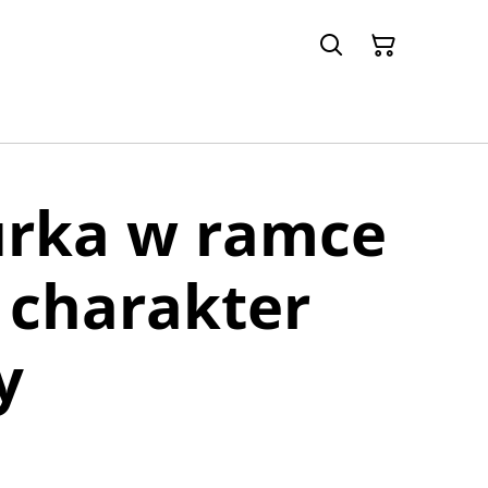
urka w ramce
- charakter
y