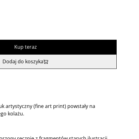
Kup teraz
Dodaj do koszyka
k artystyczny (fine art print) powstały na
go kolażu.
orzony ręcznie z fragmentów starych ilustracji,