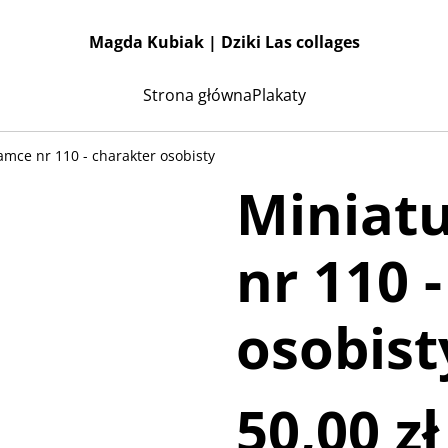
Magda Kubiak | Dziki Las collages
Strona główna
Plakaty
amce nr 110 - charakter osobisty
Miniat
nr 110 
osobist
50,00 zł