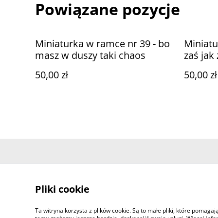
Powiązane pozycje
Miniaturka w ramce nr 39 - bo
Miniatu
masz w duszy taki chaos
zaś jak
50,00 zł
50,00 zł
Contact Us
Pliki cookie
Ta witryna korzysta z plików cookie. Są to małe pliki, które pomaga