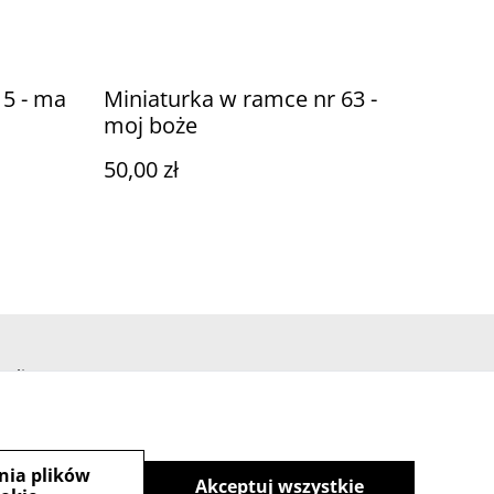
 5 - ma
Miniaturka w ramce nr 63 -
moj boże
50,00 zł
Policy
nia plików
Akceptuj wszystkie