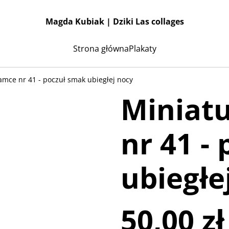
Magda Kubiak | Dziki Las collages
Strona główna
Plakaty
amce nr 41 - poczuł smak ubiegłej nocy
Miniat
nr 41 -
ubiegłe
50,00 zł