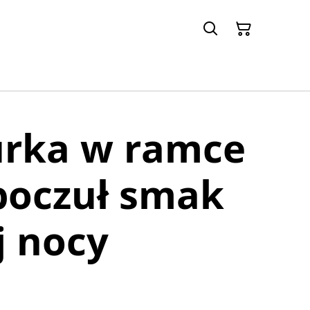
urka w ramce
 poczuł smak
j nocy