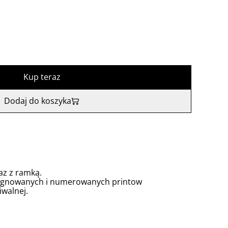
Kup teraz
Dodaj do koszyka
az z ramką.
 sygnowanych i numerowanych printow
iwalnej.