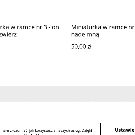
rka w ramce nr 3 - on
Miniaturka w ramce nr
 zwierz
nade mną
50,00 zł
Legal Terms
Privacy Policy
Cookie 
Ustawie
ją nam zrozumieć, jak korzystasz z naszych usług. Dzięki